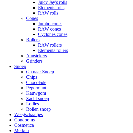
Juicy Jay's rolls
Elements rolls
RAW rolls
Cones
Jumbo cones
RAW cones
Cyclones cones
Rollers
RAW rollers
Elements rollers
Aanstekers
Grinders
Snoep
Ga naar Snoep
Chips
Chocolade
Pepermunt
Kauwgom
Zacht snoep
Lollies
Rollen snoep
Weegschaaltjes
Condooms
Cosmetica
Merken