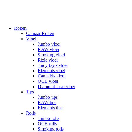
Roken
Ga naar Roken
Vloei
Jumbo vloei
RAW vloei
Smoking vloei
Rizla vloei
Juicy Jay's vloei
Elements vloei
Cannabis vloei
OCB vloei
Diamond Leaf vloei
Tips
Jumbo tips
RAW tips
Elements tips
Rolls
Jumbo rolls
OCB rolls
Smoking rolls