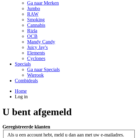
Ga naar Merken
Jumbo
RAW
Smoking
Cannabis
Rizla
OCB
Mandy Candy
Juicy Jay's
Elements
Cyclones
Specials
Ga naar Specials
Wierook
Combideals
Home
Log in
U bent afgemeld
Geregistreerde klanten
Als u een account hebt, meld u dan aan met uw e-mailadres.