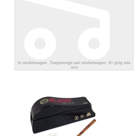
In winkelwagen
Toegevoegd aan winkelwagen
Er ging iets
mis