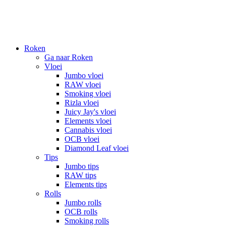
Roken
Ga naar Roken
Vloei
Jumbo vloei
RAW vloei
Smoking vloei
Rizla vloei
Juicy Jay's vloei
Elements vloei
Cannabis vloei
OCB vloei
Diamond Leaf vloei
Tips
Jumbo tips
RAW tips
Elements tips
Rolls
Jumbo rolls
OCB rolls
Smoking rolls