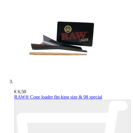
€ 6,50
RAW® Cone loader fits king size & 98 special