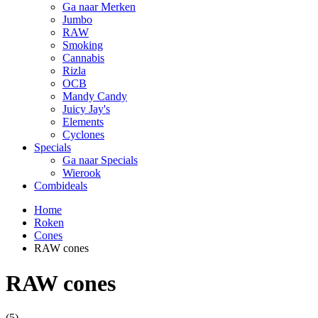
Ga naar Merken
Jumbo
RAW
Smoking
Cannabis
Rizla
OCB
Mandy Candy
Juicy Jay's
Elements
Cyclones
Specials
Ga naar Specials
Wierook
Combideals
Home
Roken
Cones
RAW cones
RAW cones
(5)