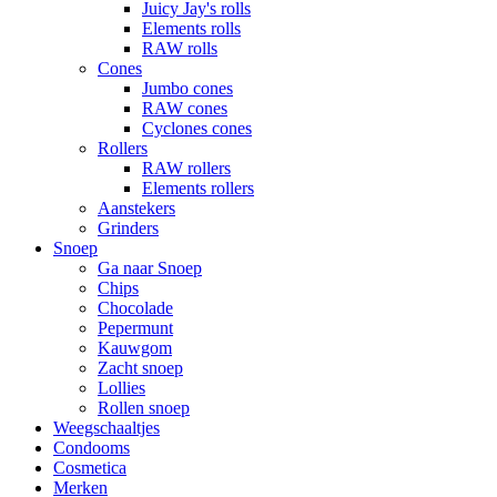
Juicy Jay's rolls
Elements rolls
RAW rolls
Cones
Jumbo cones
RAW cones
Cyclones cones
Rollers
RAW rollers
Elements rollers
Aanstekers
Grinders
Snoep
Ga naar Snoep
Chips
Chocolade
Pepermunt
Kauwgom
Zacht snoep
Lollies
Rollen snoep
Weegschaaltjes
Condooms
Cosmetica
Merken