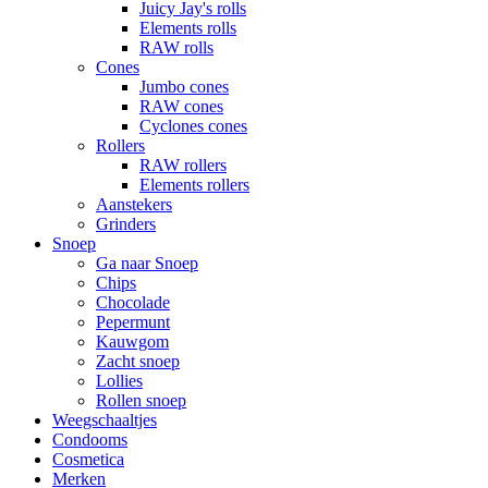
Juicy Jay's rolls
Elements rolls
RAW rolls
Cones
Jumbo cones
RAW cones
Cyclones cones
Rollers
RAW rollers
Elements rollers
Aanstekers
Grinders
Snoep
Ga naar Snoep
Chips
Chocolade
Pepermunt
Kauwgom
Zacht snoep
Lollies
Rollen snoep
Weegschaaltjes
Condooms
Cosmetica
Merken