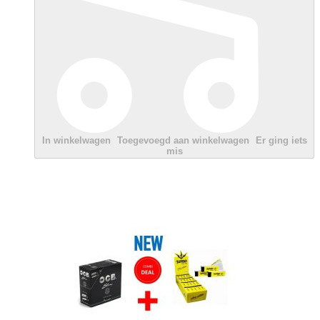
In winkelwagen
Toegevoegd aan winkelwagen
Er ging iets
mis