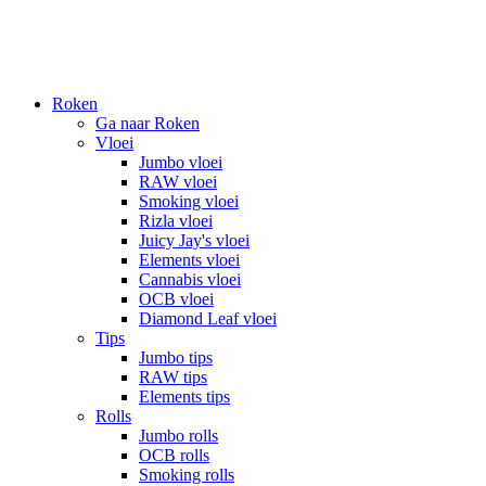
Roken
Ga naar Roken
Vloei
Jumbo vloei
RAW vloei
Smoking vloei
Rizla vloei
Juicy Jay's vloei
Elements vloei
Cannabis vloei
OCB vloei
Diamond Leaf vloei
Tips
Jumbo tips
RAW tips
Elements tips
Rolls
Jumbo rolls
OCB rolls
Smoking rolls