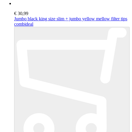
€ 30,99
Jumbo black king size slim + jumbo yellow mellow filter tips
combideal