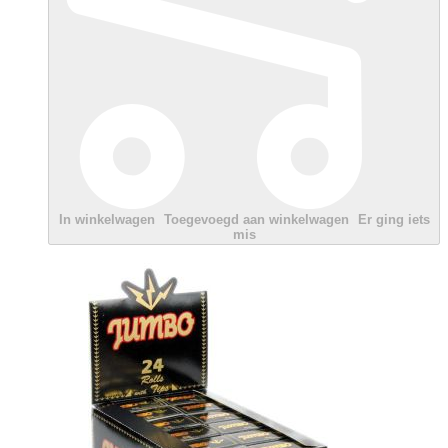
In winkelwagen
Toegevoegd aan winkelwagen
Er ging iets
mis