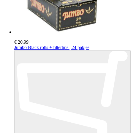
€ 20,99
Jumbo Black rolls + filtertips | 24 pakjes