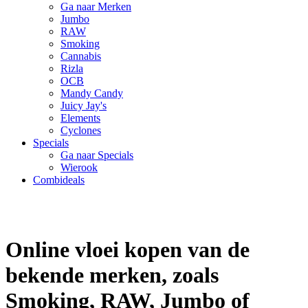
Ga naar Merken
Jumbo
RAW
Smoking
Cannabis
Rizla
OCB
Mandy Candy
Juicy Jay's
Elements
Cyclones
Specials
Ga naar Specials
Wierook
Combideals
Online vloei kopen van de
bekende merken, zoals
Smoking, RAW, Jumbo of