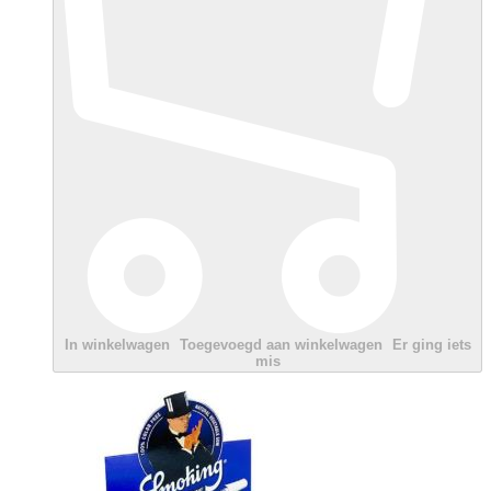
In winkelwagen
Toegevoegd aan winkelwagen
Er ging iets
mis