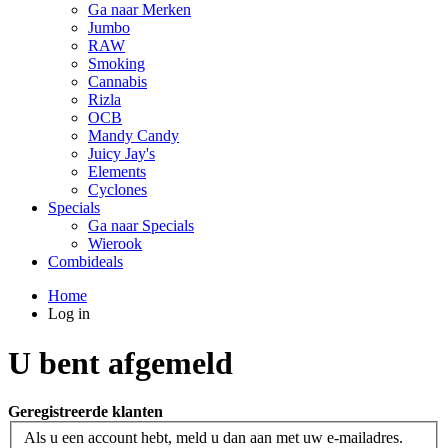
Ga naar Merken
Jumbo
RAW
Smoking
Cannabis
Rizla
OCB
Mandy Candy
Juicy Jay's
Elements
Cyclones
Specials
Ga naar Specials
Wierook
Combideals
Home
Log in
U bent afgemeld
Geregistreerde klanten
Als u een account hebt, meld u dan aan met uw e-mailadres.