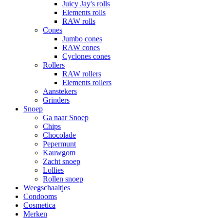
Juicy Jay's rolls
Elements rolls
RAW rolls
Cones
Jumbo cones
RAW cones
Cyclones cones
Rollers
RAW rollers
Elements rollers
Aanstekers
Grinders
Snoep
Ga naar Snoep
Chips
Chocolade
Pepermunt
Kauwgom
Zacht snoep
Lollies
Rollen snoep
Weegschaaltjes
Condooms
Cosmetica
Merken