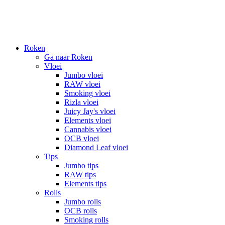
Roken
Ga naar Roken
Vloei
Jumbo vloei
RAW vloei
Smoking vloei
Rizla vloei
Juicy Jay's vloei
Elements vloei
Cannabis vloei
OCB vloei
Diamond Leaf vloei
Tips
Jumbo tips
RAW tips
Elements tips
Rolls
Jumbo rolls
OCB rolls
Smoking rolls