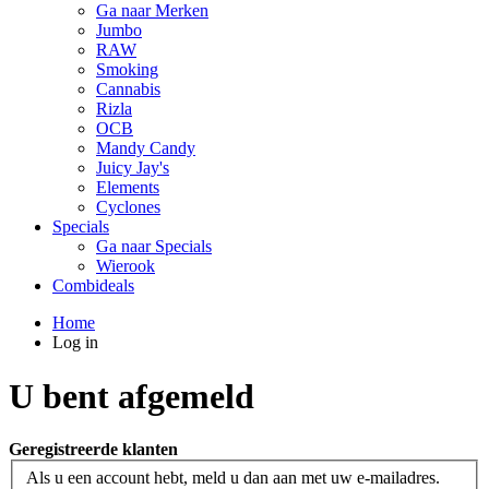
Ga naar Merken
Jumbo
RAW
Smoking
Cannabis
Rizla
OCB
Mandy Candy
Juicy Jay's
Elements
Cyclones
Specials
Ga naar Specials
Wierook
Combideals
Home
Log in
U bent afgemeld
Geregistreerde klanten
Als u een account hebt, meld u dan aan met uw e-mailadres.