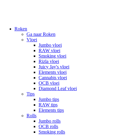
Roken
Ga naar Roken
Vloei
Jumbo vloei
RAW vloei
Smoking vloei
Rizla vloei
Juicy Jay's vloei
Elements vloei
Cannabis vloei
OCB vloei
Diamond Leaf vloei
Tips
Jumbo tips
RAW tips
Elements tips
Rolls
Jumbo rolls
OCB rolls
Smoking rolls