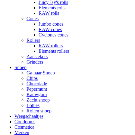
Juicy Jay's rolls
Elements rolls
RAW rolls
Cones
Jumbo cones
RAW cones
Cyclones cones
Rollers
RAW rollers
Elements rollers
Aanstekers
Grinders
Snoep
Ga naar Snoep
Chips
Chocolade
Pepermunt
Kauwgom
Zacht snoep
Lollies
Rollen snoep
Weegschaaltjes
Condooms
Cosmetica
Merken