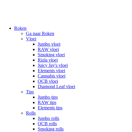
Roken
Ga naar Roken
Vloei
Jumbo vloei
RAW vloei
Smoking vloei
Rizla vloei
Juicy Jay's vloei
Elements vloei
Cannabis vloei
OCB vloei
Diamond Leaf vloei
Tips
Jumbo tips
RAW tips
Elements tips
Rolls
Jumbo rolls
OCB rolls
Smoking rolls