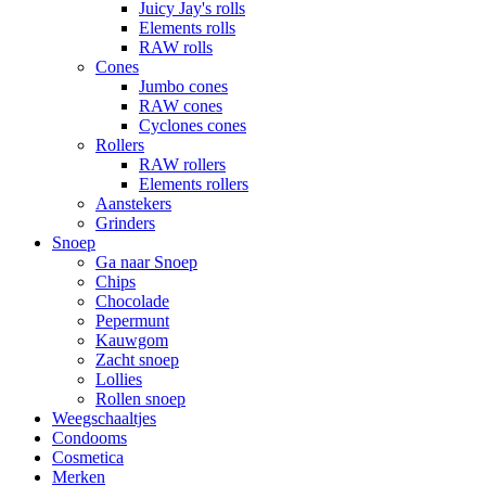
Juicy Jay's rolls
Elements rolls
RAW rolls
Cones
Jumbo cones
RAW cones
Cyclones cones
Rollers
RAW rollers
Elements rollers
Aanstekers
Grinders
Snoep
Ga naar Snoep
Chips
Chocolade
Pepermunt
Kauwgom
Zacht snoep
Lollies
Rollen snoep
Weegschaaltjes
Condooms
Cosmetica
Merken