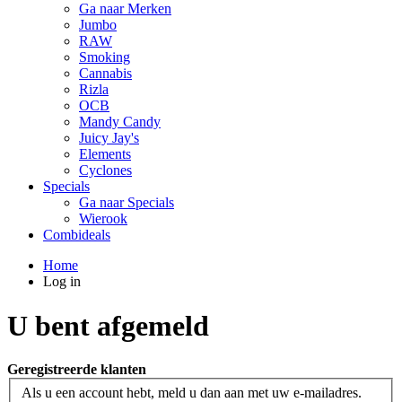
Ga naar Merken
Jumbo
RAW
Smoking
Cannabis
Rizla
OCB
Mandy Candy
Juicy Jay's
Elements
Cyclones
Specials
Ga naar Specials
Wierook
Combideals
Home
Log in
U bent afgemeld
Geregistreerde klanten
Als u een account hebt, meld u dan aan met uw e-mailadres.