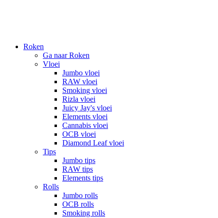
Roken
Ga naar Roken
Vloei
Jumbo vloei
RAW vloei
Smoking vloei
Rizla vloei
Juicy Jay's vloei
Elements vloei
Cannabis vloei
OCB vloei
Diamond Leaf vloei
Tips
Jumbo tips
RAW tips
Elements tips
Rolls
Jumbo rolls
OCB rolls
Smoking rolls