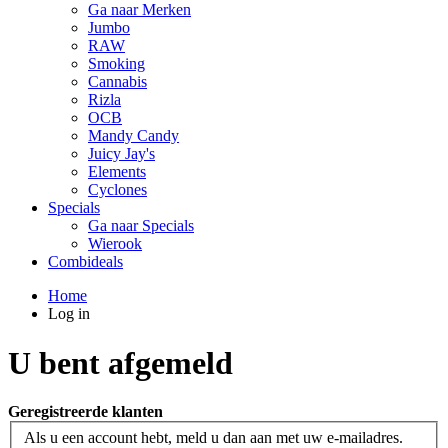
Ga naar Merken
Jumbo
RAW
Smoking
Cannabis
Rizla
OCB
Mandy Candy
Juicy Jay's
Elements
Cyclones
Specials
Ga naar Specials
Wierook
Combideals
Home
Log in
U bent afgemeld
Geregistreerde klanten
Als u een account hebt, meld u dan aan met uw e-mailadres.