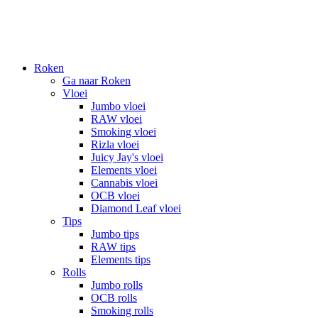
Roken
Ga naar Roken
Vloei
Jumbo vloei
RAW vloei
Smoking vloei
Rizla vloei
Juicy Jay's vloei
Elements vloei
Cannabis vloei
OCB vloei
Diamond Leaf vloei
Tips
Jumbo tips
RAW tips
Elements tips
Rolls
Jumbo rolls
OCB rolls
Smoking rolls