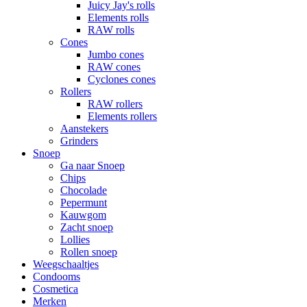
Juicy Jay's rolls
Elements rolls
RAW rolls
Cones
Jumbo cones
RAW cones
Cyclones cones
Rollers
RAW rollers
Elements rollers
Aanstekers
Grinders
Snoep
Ga naar Snoep
Chips
Chocolade
Pepermunt
Kauwgom
Zacht snoep
Lollies
Rollen snoep
Weegschaaltjes
Condooms
Cosmetica
Merken