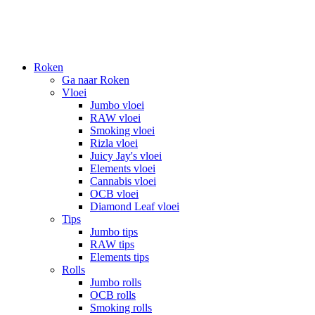
Roken
Ga naar Roken
Vloei
Jumbo vloei
RAW vloei
Smoking vloei
Rizla vloei
Juicy Jay's vloei
Elements vloei
Cannabis vloei
OCB vloei
Diamond Leaf vloei
Tips
Jumbo tips
RAW tips
Elements tips
Rolls
Jumbo rolls
OCB rolls
Smoking rolls