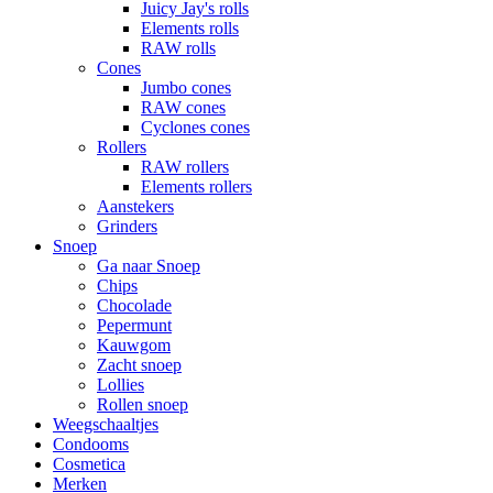
Juicy Jay's rolls
Elements rolls
RAW rolls
Cones
Jumbo cones
RAW cones
Cyclones cones
Rollers
RAW rollers
Elements rollers
Aanstekers
Grinders
Snoep
Ga naar Snoep
Chips
Chocolade
Pepermunt
Kauwgom
Zacht snoep
Lollies
Rollen snoep
Weegschaaltjes
Condooms
Cosmetica
Merken