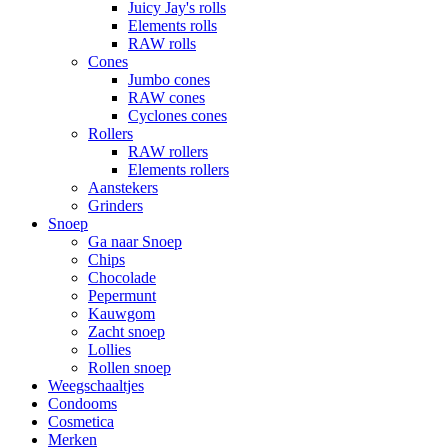
Juicy Jay's rolls
Elements rolls
RAW rolls
Cones
Jumbo cones
RAW cones
Cyclones cones
Rollers
RAW rollers
Elements rollers
Aanstekers
Grinders
Snoep
Ga naar Snoep
Chips
Chocolade
Pepermunt
Kauwgom
Zacht snoep
Lollies
Rollen snoep
Weegschaaltjes
Condooms
Cosmetica
Merken