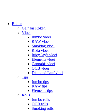
Roken
Ga naar Roken
Vloei
Jumbo vloei
RAW vloei
Smoking vloei
Rizla vloei
Juicy Jay's vloei
Elements vloei
Cannabis vloei
OCB vloei
Diamond Leaf vloei
Tips
Jumbo tips
RAW tips
Elements tips
Rolls
Jumbo rolls
OCB rolls
Smoking rolls