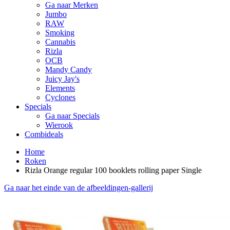
Ga naar Merken
Jumbo
RAW
Smoking
Cannabis
Rizla
OCB
Mandy Candy
Juicy Jay's
Elements
Cyclones
Specials
Ga naar Specials
Wierook
Combideals
Home
Roken
Rizla Orange regular 100 booklets rolling paper Single
Ga naar het einde van de afbeeldingen-gallerij