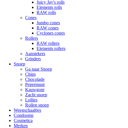
Juicy Jay's rolls
Elements rolls
RAW rolls
Cones
Jumbo cones
RAW cones
Cyclones cones
Rollers
RAW rollers
Elements rollers
Aanstekers
Grinders
Snoep
Ga naar Snoep
Chips
Chocolade
Pepermunt
Kauwgom
Zacht snoep
Lollies
Rollen snoep
Weegschaaltjes
Condooms
Cosmetica
Merken