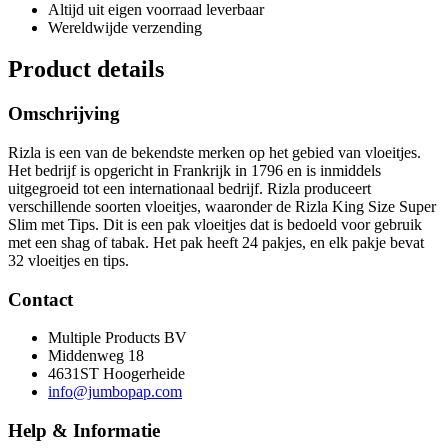
Altijd uit eigen voorraad leverbaar
Wereldwijde verzending
Product details
Omschrijving
R
iz
la
is
e
en
van
de
be
k
end
ste
mer
ken
op
he
t
g
eb
ied
van
v
loe
it
j
es
.
H
et
bed
ri
j
f
is
op
ger
icht
in
Frank
ri
j
k
in
17
96
en
is
in
m
idd
els
u
it
ge
g
roe
id
tot
e
en
intern
ation
a
al
bed
ri
j
f
.
R
iz
la
produce
ert
vers
ch
ill
ende
so
ort
en
v
loe
it
j
es
,
wa
ar
onder
de
R
iz
la
King
Size
Super
Slim
met
Tips
.
D
it
is
e
en
p
ak
v
loe
it
j
es
dat
is
bed
oe
ld
v
oor
g
eb
ru
ik
met
e
en
sh
ag
of
tab
ak
.
H
et
p
ak
heeft 24 pakjes, en elk pakje be
v
at
32
v
loe
it
j
es
en
tips
.
Contact
Multiple Products BV
Middenweg 18
4631ST Hoogerheide
info@jumbopap.com
Help & Informatie