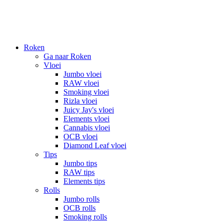
Roken
Ga naar Roken
Vloei
Jumbo vloei
RAW vloei
Smoking vloei
Rizla vloei
Juicy Jay's vloei
Elements vloei
Cannabis vloei
OCB vloei
Diamond Leaf vloei
Tips
Jumbo tips
RAW tips
Elements tips
Rolls
Jumbo rolls
OCB rolls
Smoking rolls