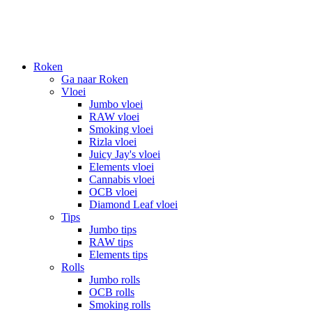
Roken
Ga naar Roken
Vloei
Jumbo vloei
RAW vloei
Smoking vloei
Rizla vloei
Juicy Jay's vloei
Elements vloei
Cannabis vloei
OCB vloei
Diamond Leaf vloei
Tips
Jumbo tips
RAW tips
Elements tips
Rolls
Jumbo rolls
OCB rolls
Smoking rolls