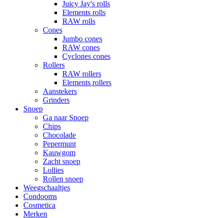
Juicy Jay's rolls
Elements rolls
RAW rolls
Cones
Jumbo cones
RAW cones
Cyclones cones
Rollers
RAW rollers
Elements rollers
Aanstekers
Grinders
Snoep
Ga naar Snoep
Chips
Chocolade
Pepermunt
Kauwgom
Zacht snoep
Lollies
Rollen snoep
Weegschaaltjes
Condooms
Cosmetica
Merken