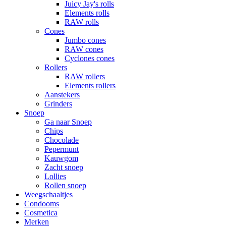
Juicy Jay's rolls
Elements rolls
RAW rolls
Cones
Jumbo cones
RAW cones
Cyclones cones
Rollers
RAW rollers
Elements rollers
Aanstekers
Grinders
Snoep
Ga naar Snoep
Chips
Chocolade
Pepermunt
Kauwgom
Zacht snoep
Lollies
Rollen snoep
Weegschaaltjes
Condooms
Cosmetica
Merken