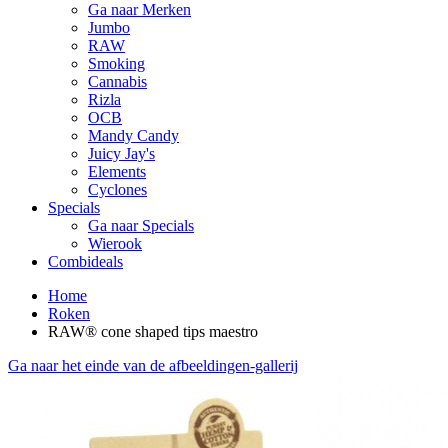
Ga naar Merken
Jumbo
RAW
Smoking
Cannabis
Rizla
OCB
Mandy Candy
Juicy Jay's
Elements
Cyclones
Specials
Ga naar Specials
Wierook
Combideals
Home
Roken
RAW® cone shaped tips maestro
Ga naar het einde van de afbeeldingen-gallerij