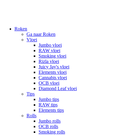
Roken
Ga naar Roken
Vloei
Jumbo vloei
RAW vloei
Smoking vloei
Rizla vloei
Juicy Jay's vloei
Elements vloei
Cannabis vloei
OCB vloei
Diamond Leaf vloei
Tips
Jumbo tips
RAW tips
Elements tips
Rolls
Jumbo rolls
OCB rolls
Smoking rolls