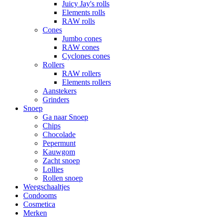
Juicy Jay's rolls
Elements rolls
RAW rolls
Cones
Jumbo cones
RAW cones
Cyclones cones
Rollers
RAW rollers
Elements rollers
Aanstekers
Grinders
Snoep
Ga naar Snoep
Chips
Chocolade
Pepermunt
Kauwgom
Zacht snoep
Lollies
Rollen snoep
Weegschaaltjes
Condooms
Cosmetica
Merken