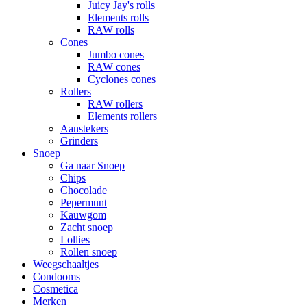
Juicy Jay's rolls
Elements rolls
RAW rolls
Cones
Jumbo cones
RAW cones
Cyclones cones
Rollers
RAW rollers
Elements rollers
Aanstekers
Grinders
Snoep
Ga naar Snoep
Chips
Chocolade
Pepermunt
Kauwgom
Zacht snoep
Lollies
Rollen snoep
Weegschaaltjes
Condooms
Cosmetica
Merken