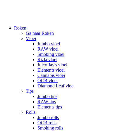
Roken
Ga naar Roken
Vloei
Jumbo vloei
RAW vloei
Smoking vloei
Rizla vloei
Juicy Jay's vloei
Elements vloei
Cannabis vloei
OCB vloei
Diamond Leaf vloei
Tips
Jumbo tips
RAW tips
Elements tips
Rolls
Jumbo rolls
OCB rolls
Smoking rolls