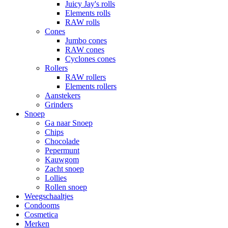
Juicy Jay's rolls
Elements rolls
RAW rolls
Cones
Jumbo cones
RAW cones
Cyclones cones
Rollers
RAW rollers
Elements rollers
Aanstekers
Grinders
Snoep
Ga naar Snoep
Chips
Chocolade
Pepermunt
Kauwgom
Zacht snoep
Lollies
Rollen snoep
Weegschaaltjes
Condooms
Cosmetica
Merken