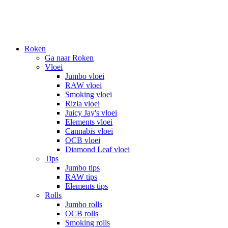
Roken
Ga naar Roken
Vloei
Jumbo vloei
RAW vloei
Smoking vloei
Rizla vloei
Juicy Jay's vloei
Elements vloei
Cannabis vloei
OCB vloei
Diamond Leaf vloei
Tips
Jumbo tips
RAW tips
Elements tips
Rolls
Jumbo rolls
OCB rolls
Smoking rolls