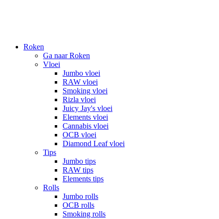
Roken
Ga naar Roken
Vloei
Jumbo vloei
RAW vloei
Smoking vloei
Rizla vloei
Juicy Jay's vloei
Elements vloei
Cannabis vloei
OCB vloei
Diamond Leaf vloei
Tips
Jumbo tips
RAW tips
Elements tips
Rolls
Jumbo rolls
OCB rolls
Smoking rolls