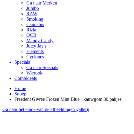
Ga naar Merken
Jumbo
RAW
Smoking
Cannabis
Rizla
OCB
Mandy Candy
Juicy Jay's
Elements
Cyclones
Specials
Ga naar Specials
Wierook
Combideals
Home
Snoep
Freedent Givree Frozen Mint Blue - kauwgom 30 pakjes
Ga naar het einde van de afbeeldingen-gallerij