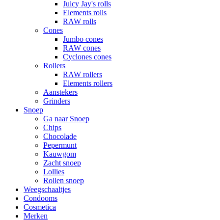
Juicy Jay's rolls
Elements rolls
RAW rolls
Cones
Jumbo cones
RAW cones
Cyclones cones
Rollers
RAW rollers
Elements rollers
Aanstekers
Grinders
Snoep
Ga naar Snoep
Chips
Chocolade
Pepermunt
Kauwgom
Zacht snoep
Lollies
Rollen snoep
Weegschaaltjes
Condooms
Cosmetica
Merken