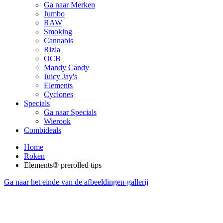
Ga naar Merken
Jumbo
RAW
Smoking
Cannabis
Rizla
OCB
Mandy Candy
Juicy Jay's
Elements
Cyclones
Specials
Ga naar Specials
Wierook
Combideals
Home
Roken
Elements® prerolled tips
Ga naar het einde van de afbeeldingen-gallerij