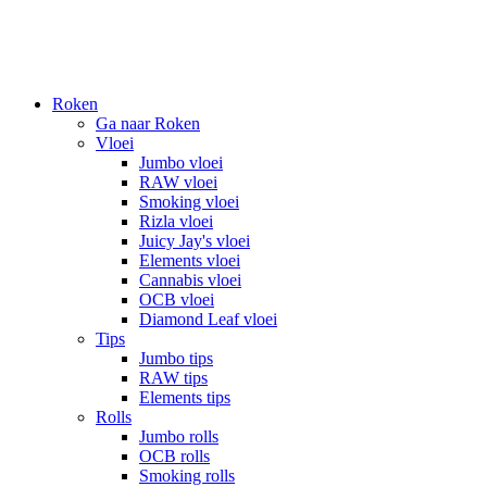
Roken
Ga naar Roken
Vloei
Jumbo vloei
RAW vloei
Smoking vloei
Rizla vloei
Juicy Jay's vloei
Elements vloei
Cannabis vloei
OCB vloei
Diamond Leaf vloei
Tips
Jumbo tips
RAW tips
Elements tips
Rolls
Jumbo rolls
OCB rolls
Smoking rolls