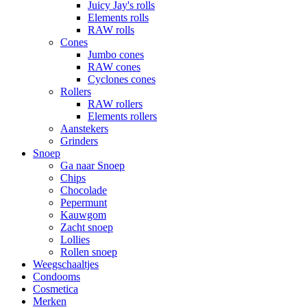
Juicy Jay's rolls
Elements rolls
RAW rolls
Cones
Jumbo cones
RAW cones
Cyclones cones
Rollers
RAW rollers
Elements rollers
Aanstekers
Grinders
Snoep
Ga naar Snoep
Chips
Chocolade
Pepermunt
Kauwgom
Zacht snoep
Lollies
Rollen snoep
Weegschaaltjes
Condooms
Cosmetica
Merken