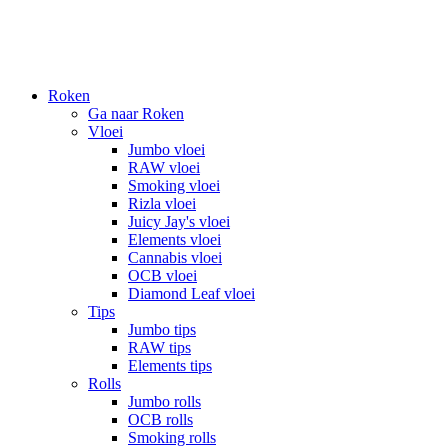
Roken
Ga naar Roken
Vloei
Jumbo vloei
RAW vloei
Smoking vloei
Rizla vloei
Juicy Jay's vloei
Elements vloei
Cannabis vloei
OCB vloei
Diamond Leaf vloei
Tips
Jumbo tips
RAW tips
Elements tips
Rolls
Jumbo rolls
OCB rolls
Smoking rolls