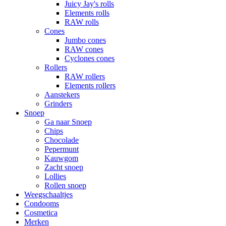
Juicy Jay's rolls
Elements rolls
RAW rolls
Cones
Jumbo cones
RAW cones
Cyclones cones
Rollers
RAW rollers
Elements rollers
Aanstekers
Grinders
Snoep
Ga naar Snoep
Chips
Chocolade
Pepermunt
Kauwgom
Zacht snoep
Lollies
Rollen snoep
Weegschaaltjes
Condooms
Cosmetica
Merken