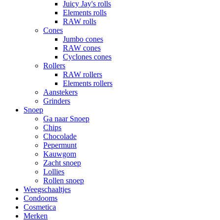
Juicy Jay's rolls
Elements rolls
RAW rolls
Cones
Jumbo cones
RAW cones
Cyclones cones
Rollers
RAW rollers
Elements rollers
Aanstekers
Grinders
Snoep
Ga naar Snoep
Chips
Chocolade
Pepermunt
Kauwgom
Zacht snoep
Lollies
Rollen snoep
Weegschaaltjes
Condooms
Cosmetica
Merken