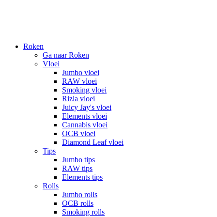
Roken
Ga naar Roken
Vloei
Jumbo vloei
RAW vloei
Smoking vloei
Rizla vloei
Juicy Jay's vloei
Elements vloei
Cannabis vloei
OCB vloei
Diamond Leaf vloei
Tips
Jumbo tips
RAW tips
Elements tips
Rolls
Jumbo rolls
OCB rolls
Smoking rolls