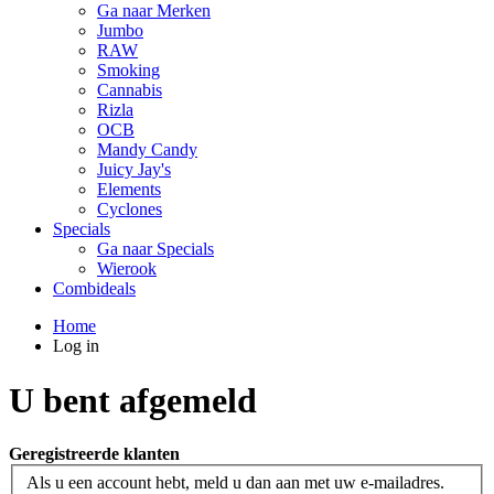
Ga naar Merken
Jumbo
RAW
Smoking
Cannabis
Rizla
OCB
Mandy Candy
Juicy Jay's
Elements
Cyclones
Specials
Ga naar Specials
Wierook
Combideals
Home
Log in
U bent afgemeld
Geregistreerde klanten
Als u een account hebt, meld u dan aan met uw e-mailadres.