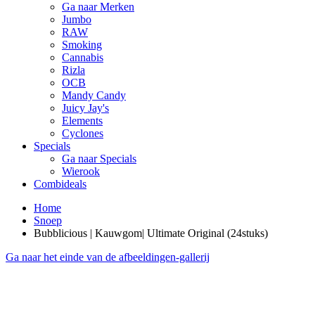
Ga naar Merken
Jumbo
RAW
Smoking
Cannabis
Rizla
OCB
Mandy Candy
Juicy Jay's
Elements
Cyclones
Specials
Ga naar Specials
Wierook
Combideals
Home
Snoep
Bubblicious | Kauwgom| Ultimate Original (24stuks)
Ga naar het einde van de afbeeldingen-gallerij