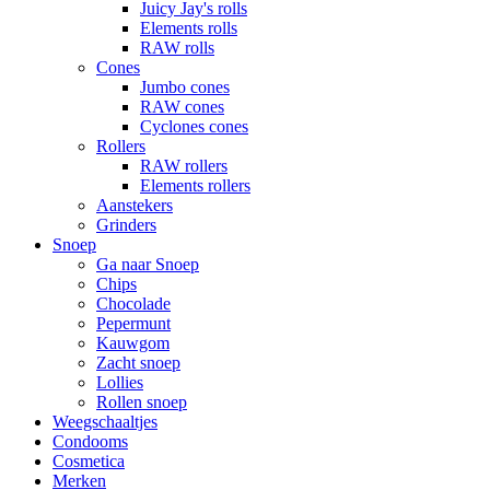
Juicy Jay's rolls
Elements rolls
RAW rolls
Cones
Jumbo cones
RAW cones
Cyclones cones
Rollers
RAW rollers
Elements rollers
Aanstekers
Grinders
Snoep
Ga naar Snoep
Chips
Chocolade
Pepermunt
Kauwgom
Zacht snoep
Lollies
Rollen snoep
Weegschaaltjes
Condooms
Cosmetica
Merken