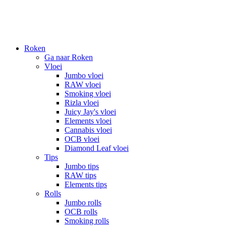
Roken
Ga naar Roken
Vloei
Jumbo vloei
RAW vloei
Smoking vloei
Rizla vloei
Juicy Jay's vloei
Elements vloei
Cannabis vloei
OCB vloei
Diamond Leaf vloei
Tips
Jumbo tips
RAW tips
Elements tips
Rolls
Jumbo rolls
OCB rolls
Smoking rolls