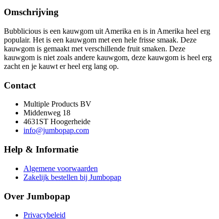
Omschrijving
B
ubb
lic
ious
is
e
en
k
au
w
gom
u
it
Amer
ika
en
is
in
Amer
ika
heel
erg
popul
air
.
H
et
is
e
en
k
au
w
gom
met
e
en
he
le
fr
isse
sm
a
ak
.
De
ze
k
au
w
gom
is
gem
a
ak
t
met
vers
ch
ill
ende
fruit
sm
aken
.
De
ze
k
au
w
gom
is
n
iet
zo
als
and
ere
k
au
w
gom
,
de
ze
k
au
w
gom
is
heel
erg
z
acht
en
je
k
au
wt
er
heel
erg
lang
op
.
Contact
Multiple Products BV
Middenweg 18
4631ST Hoogerheide
info@jumbopap.com
Help & Informatie
Algemene voorwaarden
Zakelijk bestellen bij Jumbopap
Over Jumbopap
Privacybeleid