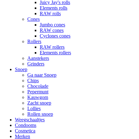
Juicy Jay's rolls
Elements rolls
RAW rolls
Cones
Jumbo cones
RAW cones
Cyclones cones
Rollers
RAW rollers
Elements rollers
Aanstekers
Grinders
Snoep
Ga naar Snoep
Chips
Chocolade
Pepermunt
Kauwgom
Zacht snoep
Lollies
Rollen snoep
Weegschaaltjes
Condooms
Cosmetica
Merken