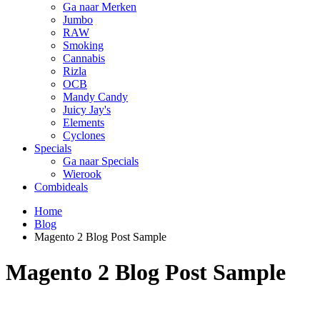
Ga naar Merken
Jumbo
RAW
Smoking
Cannabis
Rizla
OCB
Mandy Candy
Juicy Jay's
Elements
Cyclones
Specials
Ga naar Specials
Wierook
Combideals
Home
Blog
Magento 2 Blog Post Sample
Magento 2 Blog Post Sample