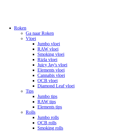
Roken
Ga naar Roken
Vloei
Jumbo vloei
RAW vloei
Smoking vloei
Rizla vloei
Juicy Jay's vloei
Elements vloei
Cannabis vloei
OCB vloei
Diamond Leaf vloei
Tips
Jumbo tips
RAW tips
Elements tips
Rolls
Jumbo rolls
OCB rolls
Smoking rolls